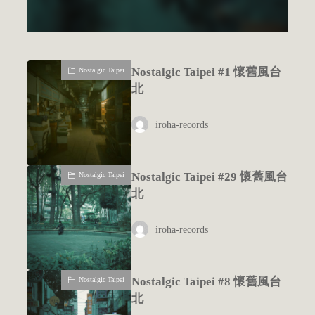
Nostalgic Taipei #1 懷舊風台
Nostalgic Taipei
北
iroha-records
Nostalgic Taipei #29 懷舊風台
Nostalgic Taipei
北
iroha-records
Nostalgic Taipei #8 懷舊風台
Nostalgic Taipei
北