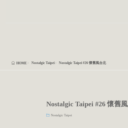
Nostalgic Taipei
Nostalgic Taipei #26 懷舊風台北
HOME
Nostalgic Taipei #26 懷
Nostalgic Taipei