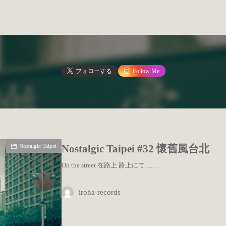
フォローする
Follow Me
Nostalgic Taipei
Nostalgic Taipei #32 懷舊風台北
On the street 在路上 路上にて ……
iroha-records