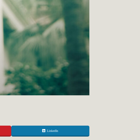
LinkedIn