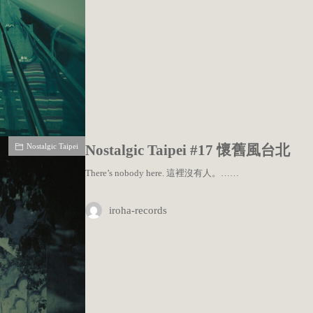
Nostalgic Taipei
Nostalgic Taipei #17 懷舊風台北
There’s nobody here. 這裡沒有人。……
iroha-records