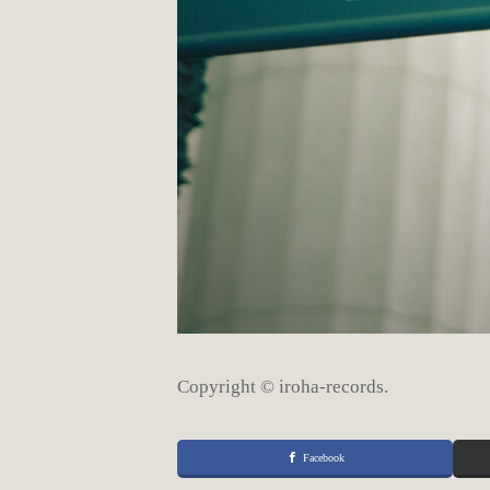
Copyright © iroha-records.
Facebook