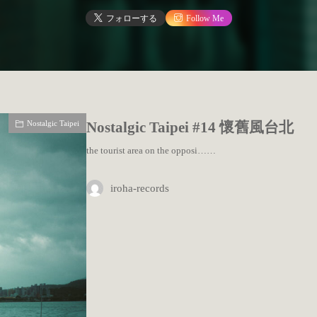
フォローする
Follow Me
Nostalgic Taipei
Nostalgic Taipei #14 懷舊風台北
the tourist area on the opposi……
iroha-records