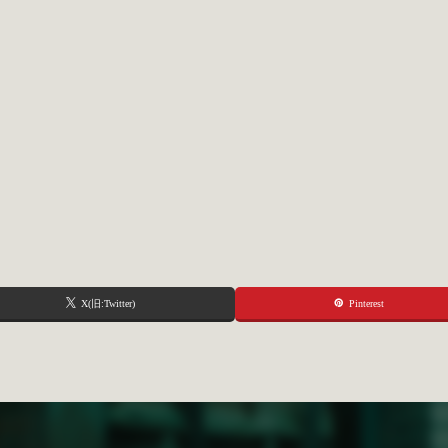
X(旧:Twitter)
Pinterest