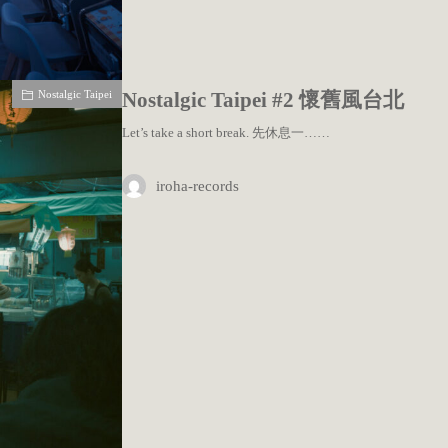
Nostalgic Taipei
Nostalgic Taipei #2 懷舊風台北
Let’s take a short break. 先休息一……
iroha-records