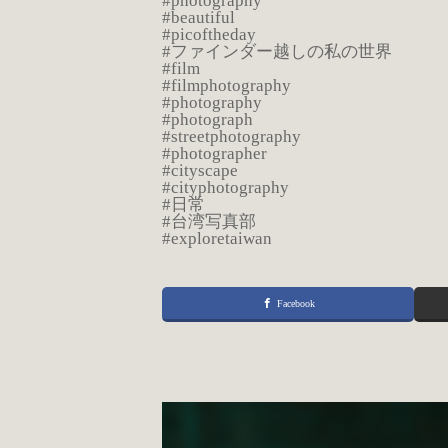
#photography
#beautiful
#picoftheday
#ファインダー越しの私の世界
#film
#filmphotography
#photography
#photograph
#streetphotography
#photographer
#cityscape
#cityphotography
#日常
#台湾写真部
#exploretaiwan
Facebook