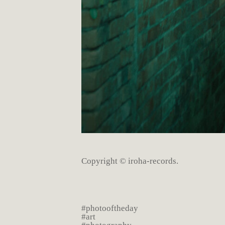
Copyright © iroha-records.
#photooftheday
#art