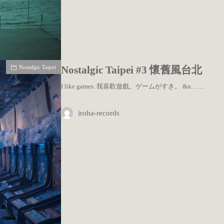
Nostalgic Taipei
Nostalgic Taipei #3 懷舊風台北
I like games. 我喜歡遊戲。ゲームがすき。 &n……
iroha-records