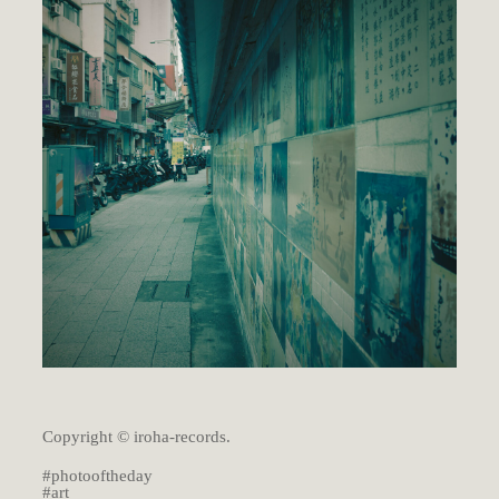
Copyright © iroha-records.
#photooftheday
#art