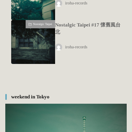
iroha-records
Nostalgic Taipei #17 懷舊風台
Nostalgic Taipei
北
iroha-records
weekend in Tokyo