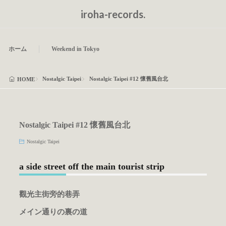
iroha-records.
ホーム
Weekend in Tokyo
Nostalgic Taipei
Nostalgic Taipei #12 懷舊風台北
HOME
Nostalgic Taipei #12 懷舊風台北
Nostalgic Taipei
a side street off the main tourist strip
觀光主街旁的巷弄
メイン通りの裏の道