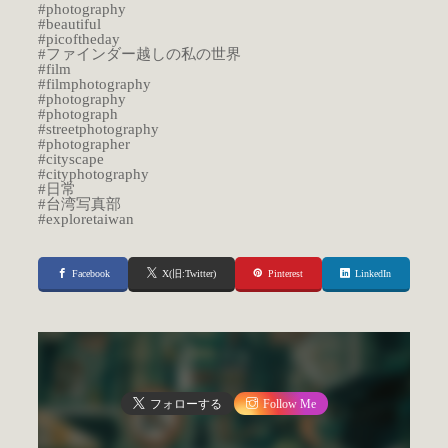
#photography
#beautiful
#picoftheday
#ファインダー越しの私の世界
#film
#filmphotography
#photography
#photograph
#streetphotography
#photographer
#cityscape
#cityphotography
#日常
#台湾写真部
#exploretaiwan
Facebook
X(旧:Twitter)
Pinterest
LinkedIn
フォローする
Follow Me