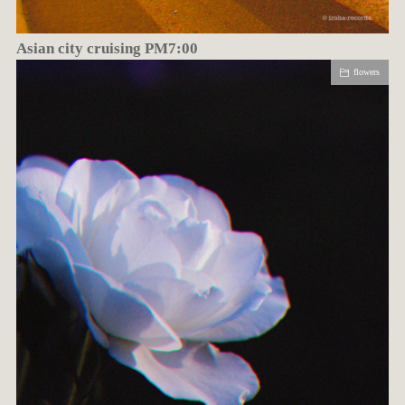
Asian city cruising PM7:00
flowers