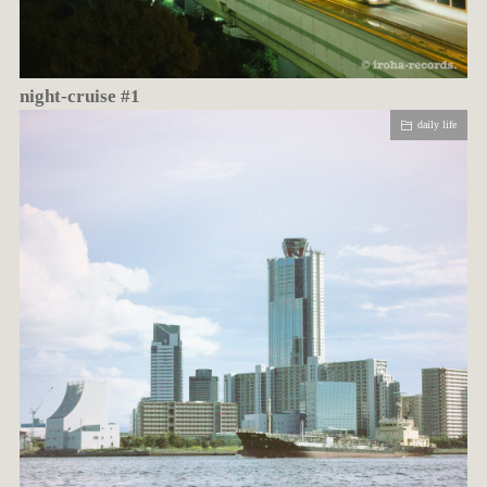
night-cruise #1
daily life