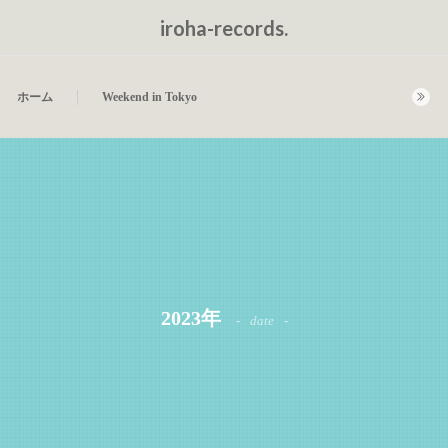
iroha-records.
ホーム
Weekend in Tokyo
2023年
date